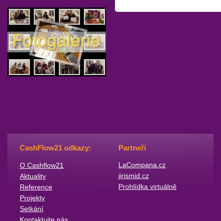
CashFlow21 odkazy:
Partneři
​LaCompana.cz
O Cashflow21
jirismid.cz
Aktuality
Prohlídka virtuálně
Reference
Projekty
Setkání
Kontaktujte nás