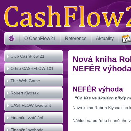
O CashFlow21
Reference
Aktuality
Club CashFlow 21
Nová kniha Ro
NEFÉR výhod
O hře CASHFLOW 101
The Web Game
NEFÉR výhoda
CASHFLOW
Robert Kiyosaki
"Co Vás ve školách nikdy n
CASHFLOW kvadrant
Nová kniha Robrta Kiysoakiho k
Finanční vzdělání
Náhled na potřebu finančního vz
Finanční svoboda