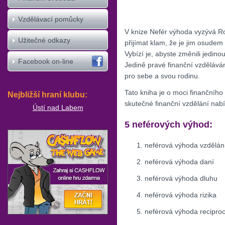
Vzdělávací pomůcky
V knize Nefér výhoda vyzývá Rob
Užitečné odkazy
přijímat klam, že je jim osudem 
Vybízí je, abyste změnili jedino
Facebook on-line
Jedině pravé finanční vzdělávání
pro sebe a svou rodinu.
Tato kniha je o moci finančního
Nejbližší hraní klubu:
skutečné finanční vzdělání nabí
Ústí nad Labem
5 neférových výhod:
neférová výhoda vzdělán
neférová výhoda daní
neférová výhoda dluhu
neférová výhoda rizika
neférová výhoda reciproc