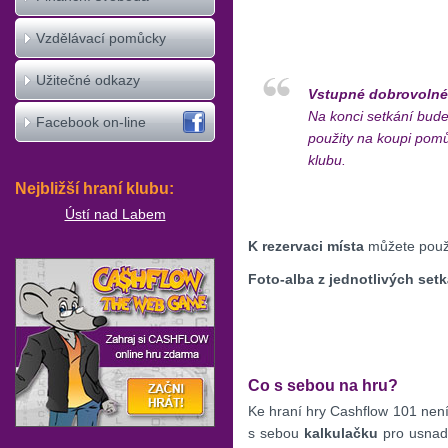
Vzdělávací pomůcky
Užitečné odkazy
Vstupné dobrovolné
Na konci setkání bud
Facebook on-line
použity na koupi pomů
klubu.
Nejbližší hraní klubu:
Ústí nad Labem
K rezervaci místa
můžete použít
Foto-alba z jednotlivých setk
Co s sebou na hru?
Ke hraní hry Cashflow 101 nen
s sebou
kalkulačku
pro usnadn