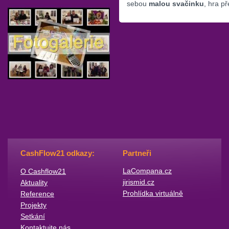
sebou
malou svačinku
, hra př
CashFlow21 odkazy:
Partneři
​LaCompana.cz
O Cashflow21
jirismid.cz
Aktuality
Prohlídka virtuálně
Reference
Projekty
Setkání
Kontaktujte nás