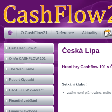
O CashFlow21
Reference
Aktuality
Club CashFlow 21
Česká Lípa
O hře CASHFLOW 101
Hraní hry Cashflow 101 v 
The Web Game
CASHFLOW
Robert Kiyosaki
Setkání klubu:
CASHFLOW kvadrant
zatím není plánováno, máte-
Finanční vzdělání
Finanční svoboda