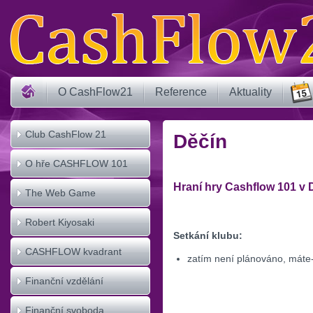
O CashFlow21
Reference
Aktuality
Club CashFlow 21
Děčín
O hře CASHFLOW 101
Hraní hry Cashflow 101 v 
The Web Game
CASHFLOW
Robert Kiyosaki
Setkání klubu:
CASHFLOW kvadrant
zatím není plánováno, máte-
Finanční vzdělání
Finanční svoboda