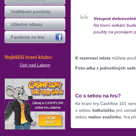
Vzdělávací pomůcky
Vstupné dobrovolné
Užitečné odkazy
Na konci setkání bud
použity na pronájem p
Facebook on-line
Nejbližší hraní klubu:
K rezervaci místa
můžete použít
Ústí nad Labem
Foto-alba z jednotlivých setk
Co s sebou na hru?
Ke hraní hry Cashflow 101 nen
s sebou
kalkulačku
pro usnadn
sebou
malou svačinku
, hra př