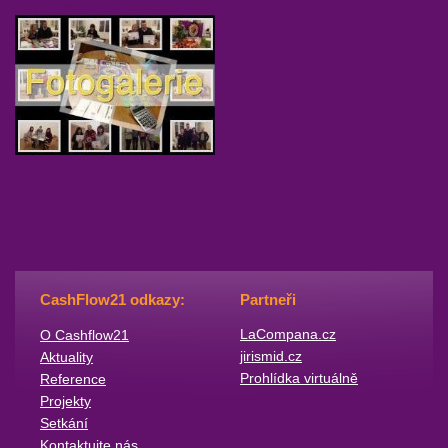
CashFlow21 odkazy:
Partneři
​LaCompana.cz
O Cashflow21
jirismid.cz
Aktuality
Prohlídka virtuálně
Reference
Projekty
Setkání
Kontaktujte nás